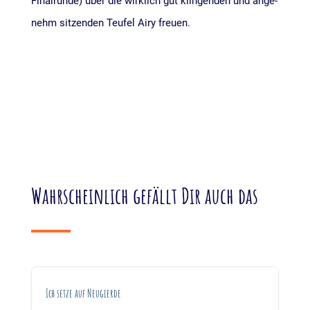
Final­run­de) über die wirk­lich gut klin­gen­den und ange­
nehm sit­zen­den Teu­fel Airy freuen.
Wahrscheinlich gefällt Dir auch das
Ich setze auf Neugierde