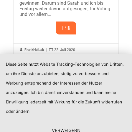
gewinnen. Darum sind Sarah und ich bis
Freitag weiter davon aufgesogen, für Voting
und vor allem...
LESEN

FrankHeiLab
|

22. Juli 2020
Diese Seite nutzt Website Tracking-Technologien von Dritten,
um ihre Dienste anzubieten, stetig zu verbessern und
Vorträge — Start im September 2020
Werbung entsprechend der Interessen der Nutzer
Alles Koscher oder was? Wir freuen uns,
anzuzeigen. Ich bin damit einverstanden und kann meine
Euch den ersten interaktiven Vortragstyp von
Hustle Tov zu präsentieren. Wir starten
Einwilligung jederzeit mit Wirkung für die Zukunft widerrufen
bereits im September. Mehr zu den Vorträgen
oder ändern.
gibt es hier: Vorträge [pdf-embedder...
LESEN
VERWEIGERN