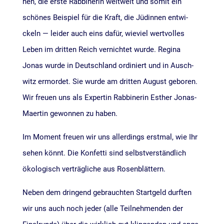
hen, die ers­te Rab­bi­ne­rin welt­weit und somit ein
schö­nes Bei­spiel für die Kraft, die Jüdin­nen ent­wi­
ckeln — lei­der auch eins dafür, wie­viel wert­vol­les
Leben im drit­ten Reich ver­nich­tet wur­de. Regi­na
Jonas wur­de in Deutsch­land ordi­niert und in Ausch­
witz ermor­det. Sie wur­de am drit­ten August gebo­ren.
Wir freu­en uns als Exper­tin Rab­bi­ne­rin Esther Jonas-
Maertin gewon­nen zu haben.
Im Moment freu­en wir uns aller­dings erst­mal, wie Ihr
sehen könnt. Die Kon­fet­ti sind selbst­ver­ständ­lich
öko­lo­gisch ver­träg­li­che aus Rosenblättern.
Neben dem drin­gend gebrauch­ten Start­geld durf­ten
wir uns auch noch jeder (alle Teil­neh­men­den der