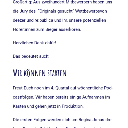
Groß­ar­tig: Aus zwei­hun­dert Mit­be­wer­bern haben uns
die Jury des “Ori­gi­nals gesucht” Wett­be­werbs­von
dee­zer und re:publica und Ihr, unse­re poten­zi­el­len
Hörer:innen zum Sie­ger auserkoren.
Herz­li­chen Dank dafür!
Das bedeu­tet auch:
Wir können starten
Freut Euch noch im 4. Quar­tal auf wöchent­li­che Pod­
cast­fol­gen. Wir haben bereits eini­ge Auf­nah­men im
Kas­ten und gehen jetzt in Produktion.
Die ers­ten Fol­gen wer­den sich um Regi­na Jonas dre­