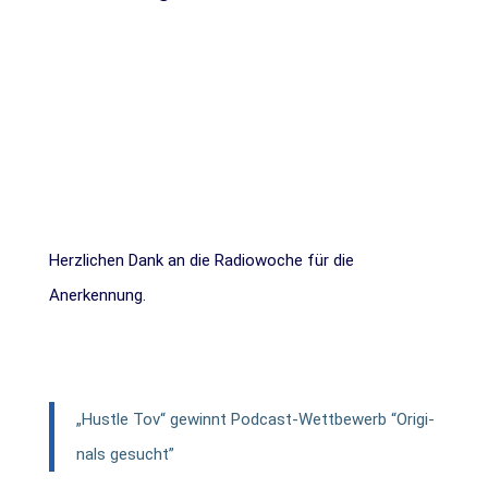
Herz­li­chen Dank an die Radio­wo­che für die
Anerkennung.
„Hust­le Tov“ gewinnt Podcast-Wettbewerb “Ori­gi­
nals gesucht”